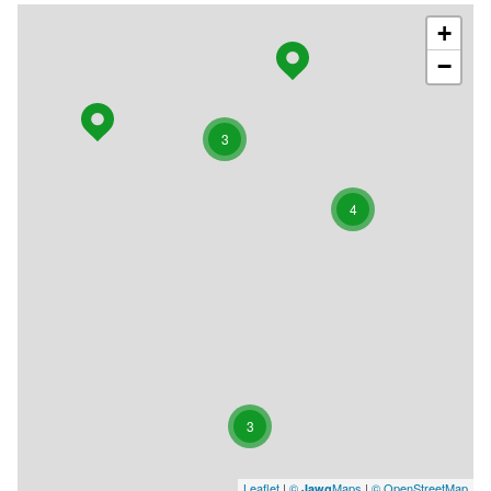
+
−
3
4
3
Leaflet
|
©
Maps
|
© OpenStreetMap
Jawg