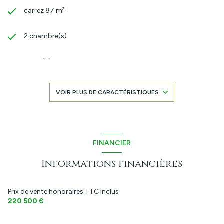
carrez 87 m²
2 chambre(s)
1 salle(s) de bain
construit en 1990
VOIR PLUS DE CARACTÉRISTIQUES
cuisine américaine (équipée)
Chauffage individuel : convecteur (electrique)
FINANCIER
Informations financières
1 garage(s)
2 parking(s)
Prix de vente honoraires TTC inclus
220 500 €
exposition Sud-Est