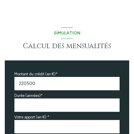
1 niveau(x)
1er étage
SIMULATION
cave
Calcul des mensualités
terrasse
Montant du crédit (en €)*
Durée (années)*
Votre apport (en €) *