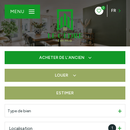
0
FR
MENU
ACHETER
DE L'ANCIEN
LOUER
De l'ancien
De l'immo pro
ESTIMER
à l'année
De l'immo pro
Type de bien
1
Localisation