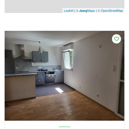
Leaflet
|
©
Maps
|
© OpenStreetMap
Jawg