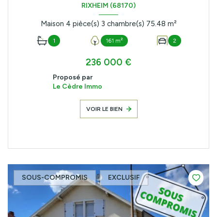
RIXHEIM (68170)
Maison 4 pièce(s) 3 chambre(s) 75.48 m²
1
161 m²
2
236 000 €
Proposé par
Le Cèdre Immo
VOIR LE BIEN
SOUS-COMPROMIS
EXCLUSIF