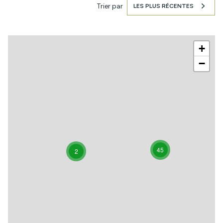
Trier par
LES PLUS RÉCENTES
+
−
45
2