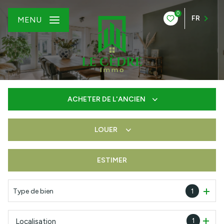
0
FR
MENU
ACHETER
DE L'ANCIEN
LOUER
De l'ancien
De l'immo pro
ESTIMER
à l'année
De l'immo pro
Type de bien
1
1
Localisation