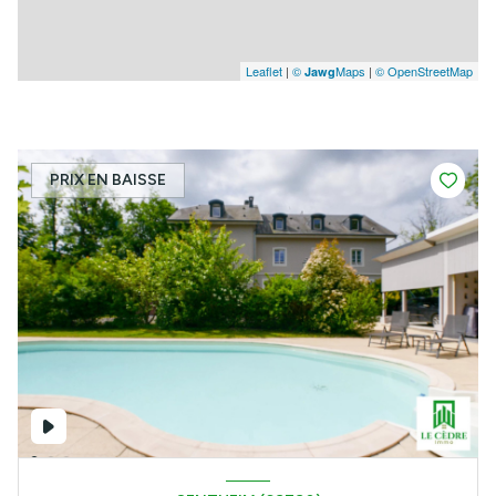
Leaflet
|
©
Maps
|
© OpenStreetMap
Jawg
PRIX EN BAISSE