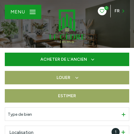
0
FR
MENU
ACHETER
DE L'ANCIEN
LOUER
De l'ancien
De l'immo pro
ESTIMER
à l'année
De l'immo pro
Type de bien
1
Localisation