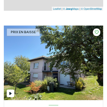
Leaflet
|
©
Maps
|
© OpenStreetMap
Jawg
PRIX EN BAISSE