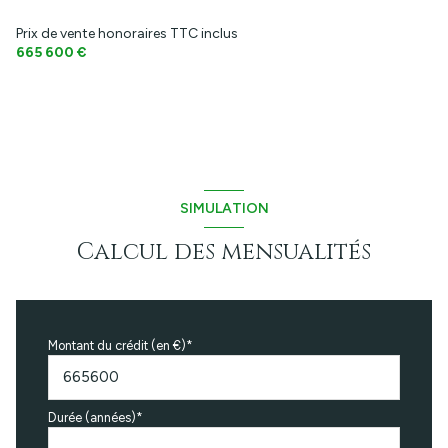
2 parking(s)
Prix de vente honoraires TTC inclus
665 600 €
3 niveau(x)
terrasse
arboré
SIMULATION
piscinable
Calcul des mensualités
Montant du crédit (en €)*
Durée (années)*