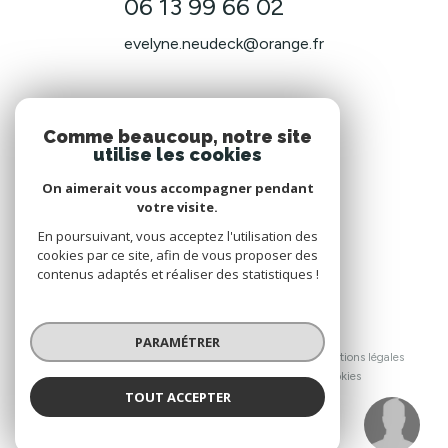
06 13 99 66 02
evelyne.neudeck@orange.fr
NOS RÉSEAUX
Comme beaucoup, notre site
utilise les cookies
Nous suivre
On aimerait vous accompagner pendant
votre visite.
En poursuivant, vous acceptez l'utilisation des
cookies par ce site, afin de vous proposer des
contenus adaptés et réaliser des statistiques !
© 2026 | Tous droits réservés
PARAMÉTRER
Nos honoraires
Nos partenaires
Mentions légales
Admin
Politique RGPD
Cookies
TOUT ACCEPTER
Anne-Sarah GUGENBERGER
Réalisé par :
Négociatrice