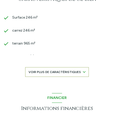
sont disponibles sur le site Géorisques.
Surface 246 m²
carrez 246 m²
terrain 965 m²
7 chambre(s)
1 salle(s) de bain
VOIR PLUS DE CARACTÉRISTIQUES
3 salle(s) d'eau
construit en 1972
FINANCIER
Informations financières
6 garage(s)