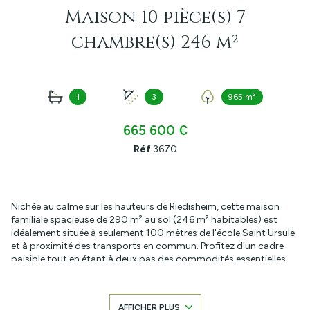
Maison 10 pièce(s) 7
chambre(s) 246 m²
1
3
965 m²
665 600 €
Réf
3670
Nichée au calme sur les hauteurs de Riedisheim, cette maison
familiale spacieuse de 290 m² au sol (246 m² habitables) est
idéalement située à seulement 100 mètres de l'école Saint Ursule
et à proximité des transports en commun. Profitez d'un cadre
paisible tout en étant à deux pas des commodités essentielles.
Cette maison construite en 1972 offre une vaste entrée et un
lumineux salon-séjour-cuisine équipée de 70,5 m², agrémenté
d'un poêle à bois Stuv de 11 kWh. Vous trouverez également une
AFFICHER PLUS