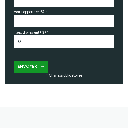
Votre apport (en €) *
Taux d'emprunt (%) *
ENVOYER
* Champs obligatoires